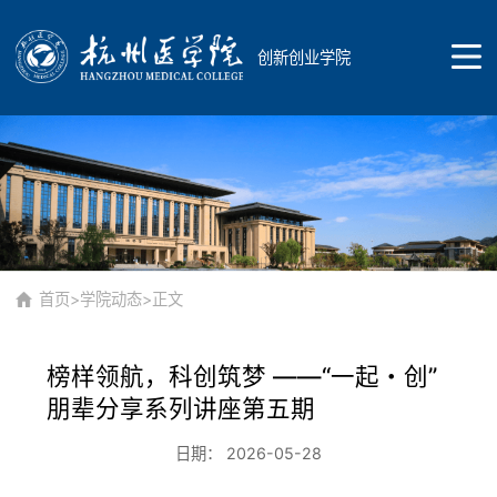
创新创业学院
首页
学院概况
首页
>
学院动态
>正文
榜样领航，科创筑梦 ——“一起・创”
学院简介
风采展示
朋辈分享系列讲座第五期
日期： 2026-05-28
现任领导
校内导师