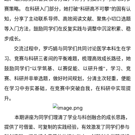
知识产权
活动日志
赛策略。
在科研入门部分，她打破
“科研高不可攀”的
固有认
知
，分享了主动联系导师、高效阅读文献、聚焦小切口选题
等入门
方法
，鼓励同学们在
反复实践与调整
中沉淀
积累、稳
步成长
。
交流过程中，罗巧娟与同学们共同讨论医学本科生在学
习、竞赛与科研三者间的平衡难题，梳理高效成长路径，她
鼓励同学们
“以学筑基、以赛促能、以研升维”
，学习、竞
赛、科研并非单选题，做好时间规划，分清主次轻重，便能
在学习中夯实基础，在竞赛中突破自我，在科研中实现提
升。
本期讲座
为同学们理清了
学业与科创融合的
成长思路，
提供了
可借鉴、
可复制的实践
经验，有效激发了同学们参与