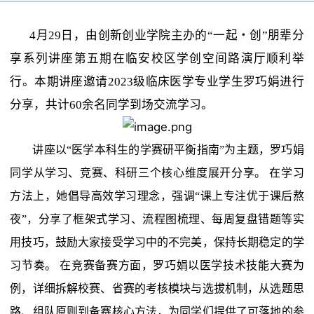
实验班
4月29日，
由创新创业学院主办的
“
一起・创
”朋辈分
校外导师
享系列讲座第五期
在临安校区学创空间路演厅顺利举
“成长+”科创训练营
学生竞赛
行
。
本期讲座邀请
2023级临床医学专业
学生
罗巧娟
进行
优秀学生
分享
，
共计
60余名同学到场
交流学习
。
“创意+”创业集训营
竞赛通知
学生科研
讲座以
“医学本科生的学赛研平衡指南”
为主题，
罗巧娟
同学从学习、竞赛、科研
三个核心维度
展开分享。
在学习
获奖信息
方法上，她
倡导高效学习理念，
强调
“课上专注优于课后熬
科研项目
学创空间
夜”，分享了
框架式学习
、流程图
梳理
、每周复盘错题等实
用技巧，鼓励大家接受
学习中的
不完美，
保持
长期稳定的学
科研论文
习节奏。
在
竞赛备赛
方面
，
罗巧娟
以医学
技术
技能大赛为
学创空间简介
例，
详细拆解
校赛、省赛的考核模块与选拔机制，从选题
思
路
、组队原则到备赛核心方法，为同学们提供了可落地的参