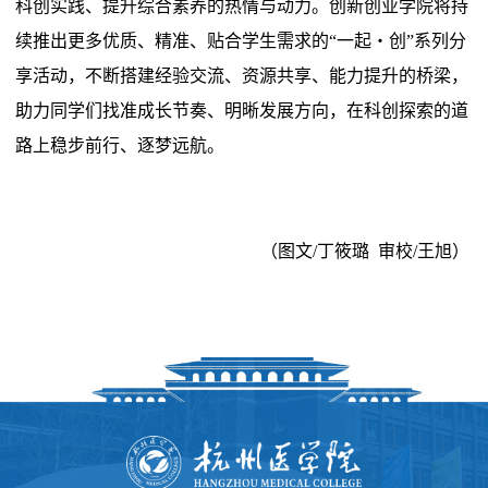
科创实践、提升综合素养的热情与动力。创新创业学院将持
续推出更多优质、精准、贴合学生需求
的“
一起・创”系列分
享活动，不断搭建经验交流、资源共
享、能力提升的桥梁
，
助力
同学们
找
准成长节奏、明晰发展方向，
在科创探索的道
路上稳步前行、逐梦远航。
（
图文
/
丁筱璐
审校
/王旭
）